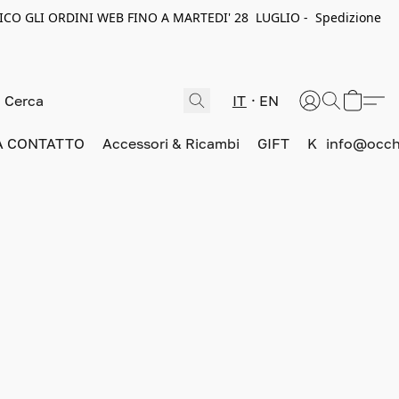
ICO GLI ORDINI WEB FINO A MARTEDI' 28 LUGLIO - Spedizione
IT
EN
A CONTATTO
Accessori & Ricambi
GIFT
K
info@occhi