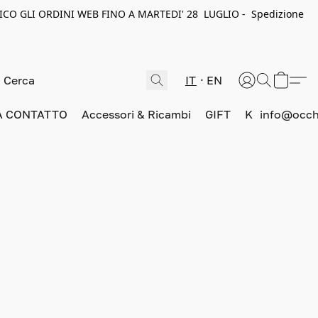
ICO GLI ORDINI WEB FINO A MARTEDI' 28 LUGLIO - Spedizione
IT
EN
A CONTATTO
Accessori & Ricambi
GIFT
K
info@occhi