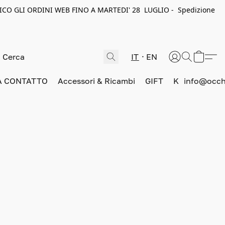
ICO GLI ORDINI WEB FINO A MARTEDI' 28 LUGLIO - Spedizione
IT
EN
A CONTATTO
Accessori & Ricambi
GIFT
K
info@occhi