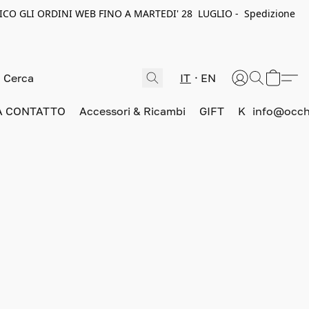
ICO GLI ORDINI WEB FINO A MARTEDI' 28 LUGLIO - Spedizione
IT
EN
A CONTATTO
Accessori & Ricambi
GIFT
K
info@occhi