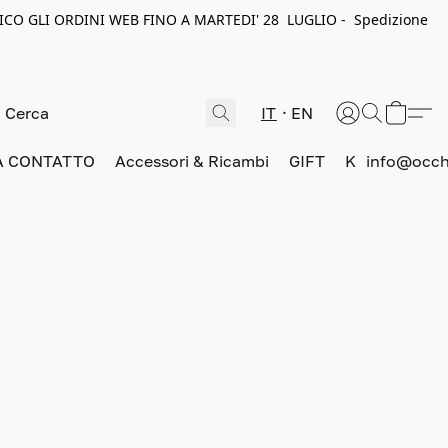
ICO GLI ORDINI WEB FINO A MARTEDI' 28 LUGLIO - Spedizione
IT
EN
A CONTATTO
Accessori & Ricambi
GIFT
K
info@occhi