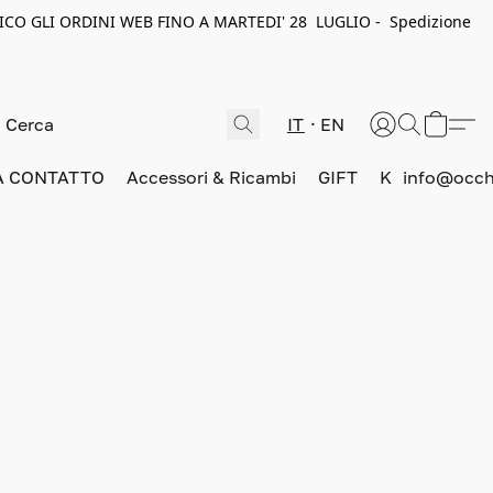
ICO GLI ORDINI WEB FINO A MARTEDI' 28 LUGLIO - Spedizione
IT
EN
A CONTATTO
Accessori & Ricambi
GIFT
K
info@occhi