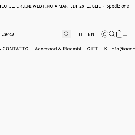
ICO GLI ORDINI WEB FINO A MARTEDI' 28 LUGLIO - Spedizione
IT
EN
A CONTATTO
Accessori & Ricambi
GIFT
K
info@occhi