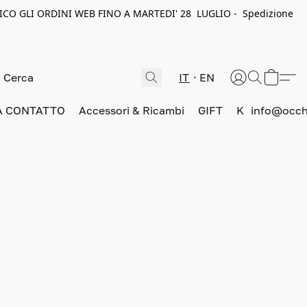
ICO GLI ORDINI WEB FINO A MARTEDI' 28 LUGLIO - Spedizione
IT
EN
A CONTATTO
Accessori & Ricambi
GIFT
K
info@occhi