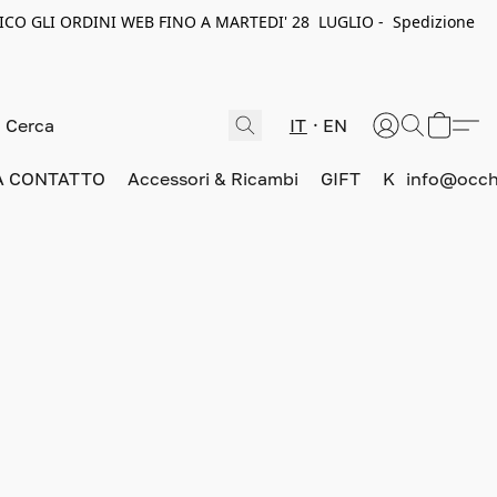
ICO GLI ORDINI WEB FINO A MARTEDI' 28 LUGLIO - Spedizione
IT
EN
A CONTATTO
Accessori & Ricambi
GIFT
K
info@occhi