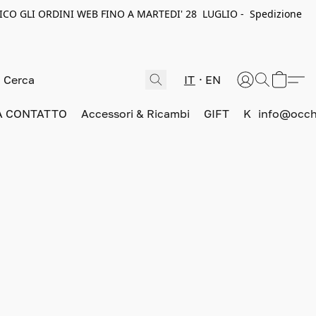
ICO GLI ORDINI WEB FINO A MARTEDI' 28 LUGLIO - Spedizione
IT
EN
A CONTATTO
Accessori & Ricambi
GIFT
K
info@occhi