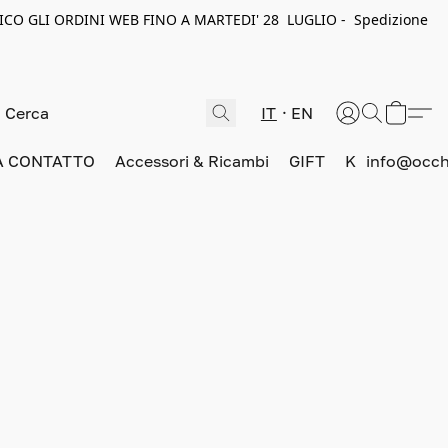
ICO GLI ORDINI WEB FINO A MARTEDI' 28 LUGLIO - Spedizione
IT
EN
A CONTATTO
Accessori & Ricambi
GIFT
K
info@occhi