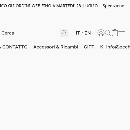
ICO GLI ORDINI WEB FINO A MARTEDI' 28 LUGLIO - Spedizione
IT
EN
A CONTATTO
Accessori & Ricambi
GIFT
K
info@occhi