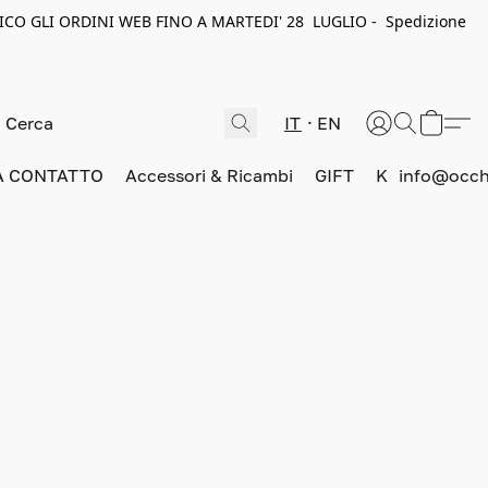
ICO GLI ORDINI WEB FINO A MARTEDI' 28 LUGLIO - Spedizione
IT
EN
A CONTATTO
Accessori & Ricambi
GIFT
K
info@occhi